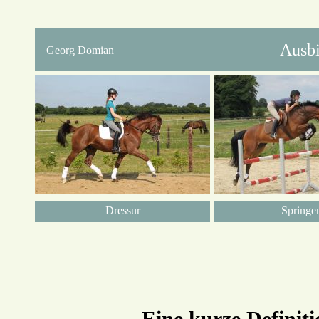
Ausbi
Georg Domian
Dressur
Springe
Eine kurze Definiti