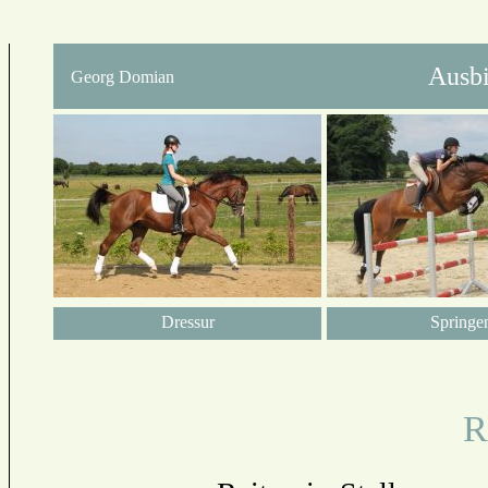
Ausbi
Georg Domian
Dressur
Springe
R